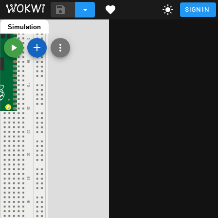
SIGN IN
e
d
c
b
a
1
main.py
Simulation
diagram.json
3
9
5
from machine import Pin

10
2
0
/
2
1
0
T
T
T
import time

15
segmento_A = Pin(16, Pin.OUT)

segmento_B = Pin(17, Pin.OUT)

20
segmento_C = Pin(15, Pin.OUT)

segmento_D = Pin(14, Pin.OUT)

25
segmento_E = Pin(13, Pin.OUT)

segmento_F = Pin(21, Pin.OUT)

30
segmento_G = Pin(22, Pin.OUT)

35
contador = ["0000001", "1001111", "001
40
while True:
