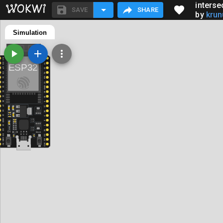
interse
SAVE
SHARE
by
krun
main.py
Simulation
diagram.json
# กำหนดพินสำหรับไฟแดง ไฟเหลือง และไฟเขียว

from machine import Pin

import time

red_W=Pin(4,Pin.OUT)

yellow_W=Pin(0,Pin.OUT)

green_W=Pin(2,Pin.OUT)

red_N=Pin(23,Pin.OUT)

yellow_N=Pin(22,Pin.OUT)

green_N=Pin(21,Pin.OUT)

red_E=Pin(19,Pin.OUT)
